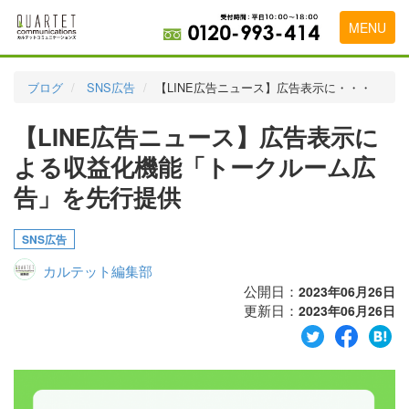
MENU
トップページ
ブログ
SNS広告
【LINE広告ニュース】広告表示に・・・
料金表
【LINE広告ニュース】広告表示に
実績・お客様の声
よる収益化機能「トークルーム広
初めて導入をお考えの方
告」を先行提供
代理店の乗り換えをお考えの方
SNS広告
広告代理店・HP制作会社様へ
カルテット編集部
公開日：
2023年06月26日
お申し込みから運用開始までの流れ
更新日：
2023年06月26日
会社概要
お問い合わせ