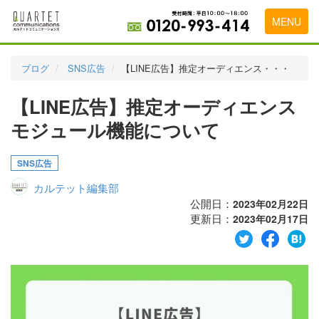
MENU
トップページ
ブログ
SNS広告
【LINE広告】推定オーディエンス・・・
料金表
【LINE広告】推定オーディエンス
実績・お客様の声
モジュール機能について
初めて導入をお考えの方
SNS広告
代理店の乗り換えをお考えの方
カルテット編集部
広告代理店・HP制作会社様へ
公開日：
2023年02月22日
更新日：
2023年02月17日
お申し込みから運用開始までの流れ
会社概要
お問い合わせ