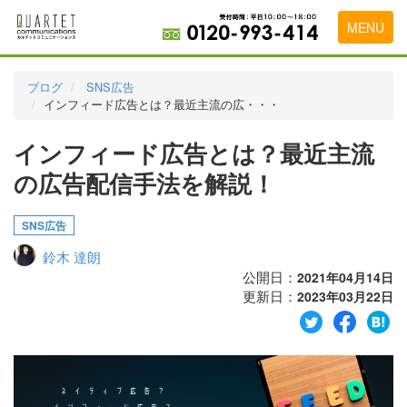
MENU
トップページ
ブログ
SNS広告
インフィード広告とは？最近主流の広・・・
料金表
インフィード広告とは？最近主流
実績・お客様の声
の広告配信手法を解説！
初めて導入をお考えの方
代理店の乗り換えをお考えの方
SNS広告
鈴木 達朗
広告代理店・HP制作会社様へ
公開日：
2021年04月14日
更新日：
お申し込みから運用開始までの流れ
2023年03月22日
会社概要
お問い合わせ