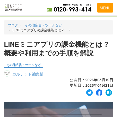
MENU
トップページ
ブログ
その他広告・ツールなど
LINEミニアプリの課金機能とは？・・・
料金表
LINEミニアプリの課金機能とは？
実績・お客様の声
概要や利用までの手順を解説
初めて導入をお考えの方
代理店の乗り換えをお考えの方
その他広告・ツールなど
カルテット編集部
広告代理店・HP制作会社様へ
公開日：
2026年05月19日
更新日：
お申し込みから運用開始までの流れ
2026年04月21日
会社概要
お問い合わせ