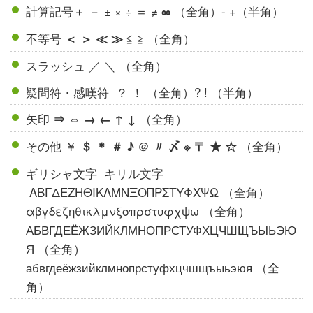
計算記号＋ － ± × ÷ ＝ ≠
（全角）- +（半角）
∞
不等号
≦ ≧ （全角）
＜ ＞ ≪ ≫
スラッシュ ／ ＼ （全角）
疑問符・感嘆符 ？ ！ （全角）? ! （半角）
矢印
（全角）
⇒ ⇔ → ← ↑ ↓
その他 ￥
＠
（全角）
＄ ＊ ＃ ♪
〃 〆 ※ 〒 ★ ☆
ギリシャ文字 キリル文字
ΑΒΓΔΕΖΗΘΙΚΛΜΝΞΟΠΡΣΤΥΦΧΨΩ （全角）
αβγδεζηθικλμνξοπρστυφχψω （全角）
АБВГДЕЁЖЗИЙКЛМНОПРСТУФХЦЧШЩЪЫЬЭЮ
Я （全角）
абвгдеёжзийклмнопрстуфхцчшщъыьэюя （全
角）