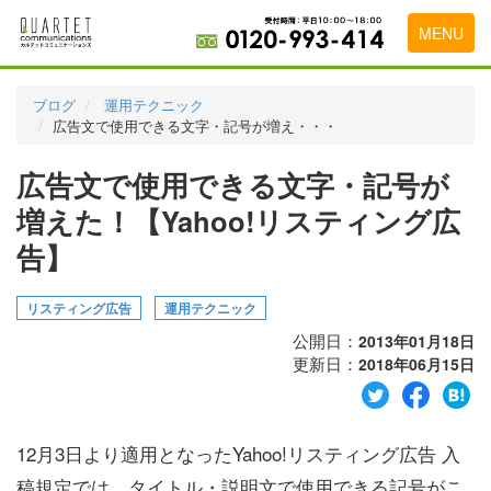
MENU
トップページ
ブログ
運用テクニック
広告文で使用できる文字・記号が増え・・・
料金表
広告文で使用できる文字・記号が
実績・お客様の声
増えた！【Yahoo!リスティング広
初めて導入をお考えの方
告】
代理店の乗り換えをお考えの方
リスティング広告
運用テクニック
広告代理店・HP制作会社様へ
公開日：
2013年01月18日
お申し込みから運用開始までの流れ
更新日：
2018年06月15日
会社概要
お問い合わせ
12月3日より適用となったYahoo!リスティング広告 入
稿規定では、タイトル・説明文で使用できる記号がこ