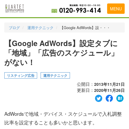
MENU
トップページ
ブログ
運用テクニック
【Google AdWords】設・・・
料金表
【Google AdWords】設定タブに
実績・お客様の声
「地域」「広告のスケジュール」
初めて導入をお考えの方
がない！
代理店の乗り換えをお考えの方
リスティング広告
運用テクニック
広告代理店・HP制作会社様へ
公開日：
2013年11月21日
更新日：
2020年11月26日
お申し込みから運用開始までの流れ
会社概要
AdWordsで地域・デバイス・スケジュールで入札調整
お問い合わせ
比率を設定することも多いかと思います。