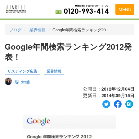
MENU
トップページ
ブログ
業界情報
Google年間検索ランキング20・・・
料金表
Google年間検索ランキング2012発
実績・お客様の声
表！
初めて導入をお考えの方
リスティング広告
業界情報
代理店の乗り換えをお考えの方
堤 大輔
広告代理店・HP制作会社様へ
公開日：
2012年12月04日
更新日：
2014年09月15日
お申し込みから運用開始までの流れ
会社概要
お問い合わせ