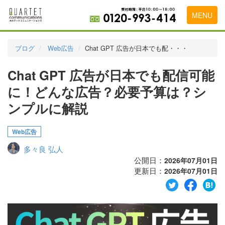
MENU
トップページ
ブログ
Web広告
Chat GPT 広告が日本でも配・・・
料金表
Chat GPT 広告が日本でも配信可能
実績・お客様の声
に！どんな広告？必要予算は？シ
初めて導入をお考えの方
ンプルに解説
代理店の乗り換えをお考えの方
Web広告
広告代理店・HP制作会社様へ
多々良 弘人
公開日：
2026年07月01日
お申し込みから運用開始までの流れ
更新日：
2026年07月01日
会社概要
お問い合わせ