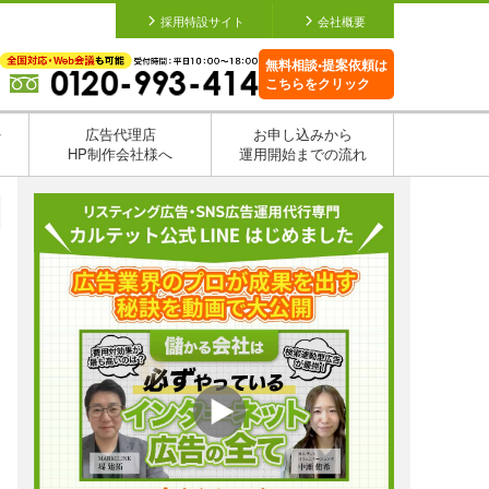
採用特設サイト
会社概要
無料相談•提案依頼は
こちらをクリック
を
広告代理店
お申し込みから
HP制作会社様へ
運用開始までの流れ
日
日