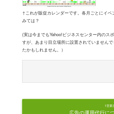
↑これが販促カレンダーです。各月ごとにイベン
みては？
(実は今までもYahoo!ビジネスセンター内
すが、あまり目立場所に設置されていませんで
たかもしれません。）
1営業
広告の運用代行に