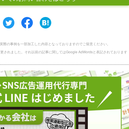
実際の事例を一部加工した内容となっておりますのでご留意ください。
に名称変更されました。それ以前の記事に関してはGoogle AdWordsと表記されております