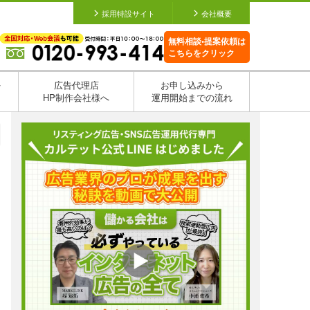
採用特設サイト
会社概要
無料相談•提案依頼は
こちらをクリック
を
広告代理店
お申し込みから
HP制作会社様へ
運用開始までの流れ
日
日