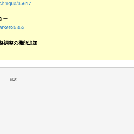
technique/35617
ター
market/35353
価格調整の機能追加
目次