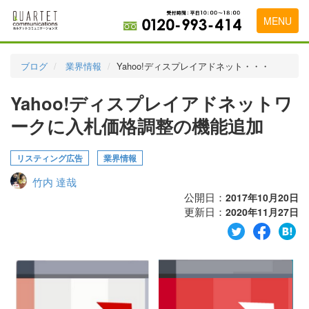
MENU
トップページ
ブログ
業界情報
Yahoo!ディスプレイアドネット・・・
料金表
Yahoo!ディスプレイアドネットワ
実績・お客様の声
ークに入札価格調整の機能追加
初めて導入をお考えの方
リスティング広告
業界情報
代理店の乗り換えをお考えの方
竹内 達哉
広告代理店・HP制作会社様へ
公開日：
2017年10月20日
更新日：
2020年11月27日
お申し込みから運用開始までの流れ
会社概要
お問い合わせ