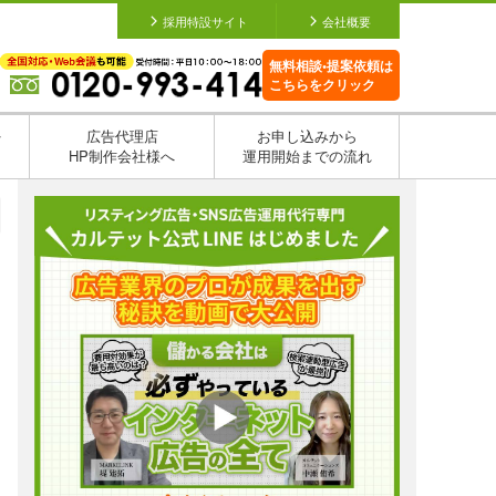
採用特設サイト
会社概要
無料相談•提案依頼は
こちらをクリック
を
広告代理店
お申し込みから
HP制作会社様へ
運用開始までの流れ
つ
日
日