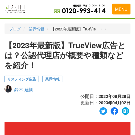
MENU
トップページ
ブログ
業界情報
【2023年最新版】TrueVie・・・
料金表
【2023年最新版】TrueView広告と
実績・お客様の声
は？公認代理店が概要や種類など
初めて導入をお考えの方
を紹介！
代理店の乗り換えをお考えの方
リスティング広告
業界情報
広告代理店・HP制作会社様へ
鈴木 達朗
公開日：
2022年08月29日
お申し込みから運用開始までの流れ
更新日：
2023年04月02日
会社概要
お問い合わせ