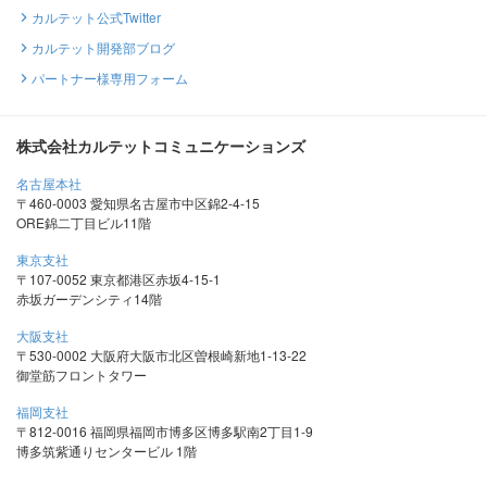
カルテット公式Twitter
カルテット開発部ブログ
パートナー様専用フォーム
株式会社カルテットコミュニケーションズ
名古屋本社
〒460-0003 愛知県名古屋市中区錦2-4-15
ORE錦二丁目ビル11階
東京支社
〒107-0052 東京都港区赤坂4-15-1
赤坂ガーデンシティ14階
大阪支社
〒530-0002 大阪府大阪市北区曽根崎新地1-13-22
御堂筋フロントタワー
福岡支社
〒812-0016 福岡県福岡市博多区博多駅南2丁目1-9
博多筑紫通りセンタービル 1階