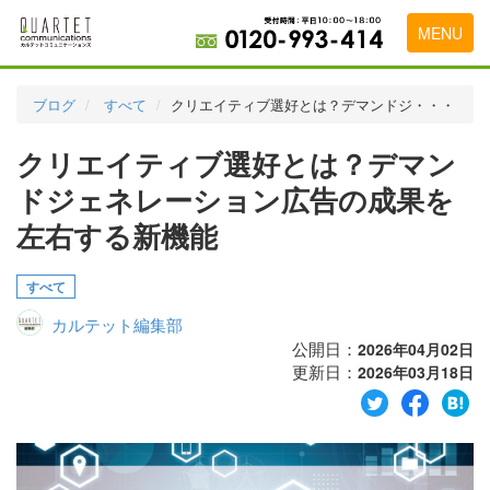
MENU
トップページ
ブログ
すべて
クリエイティブ選好とは？デマンドジ・・・
料金表
クリエイティブ選好とは？デマン
実績・お客様の声
ドジェネレーション広告の成果を
初めて導入をお考えの方
左右する新機能
代理店の乗り換えをお考えの方
すべて
広告代理店・HP制作会社様へ
カルテット編集部
公開日：
2026年04月02日
お申し込みから運用開始までの流れ
更新日：
2026年03月18日
会社概要
お問い合わせ