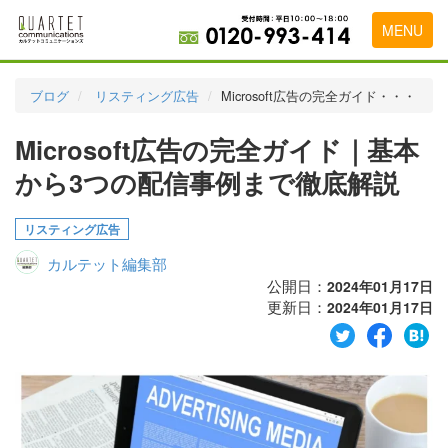
MENU
トップページ
ブログ
リスティング広告
Microsoft広告の完全ガイド・・・
料金表
Microsoft広告の完全ガイド｜基本
実績・お客様の声
から3つの配信事例まで徹底解説
初めて導入をお考えの方
リスティング広告
代理店の乗り換えをお考えの方
カルテット編集部
広告代理店・HP制作会社様へ
公開日：
2024年01月17日
更新日：
2024年01月17日
お申し込みから運用開始までの流れ
会社概要
お問い合わせ