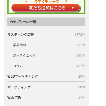
カテゴリーの一覧
リスティング広告
1872件
業界情報
291件
運用テクニック
665件
コラム
427件
WEBマーケティング
29件
マーケティング
30件
Web広告
37件