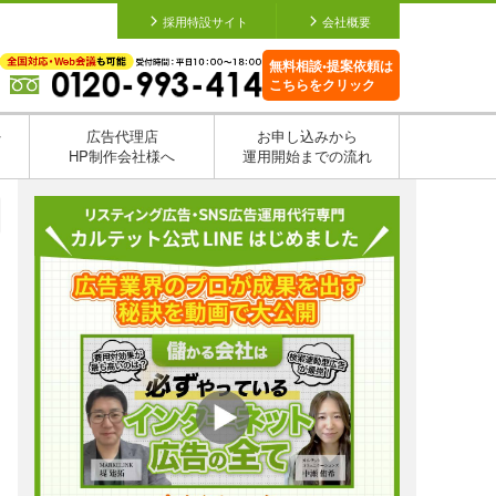
採用特設サイト
会社概要
無料相談•提案依頼は
こちらをクリック
を
広告代理店
お申し込みから
HP制作会社様へ
運用開始までの流れ
日
日