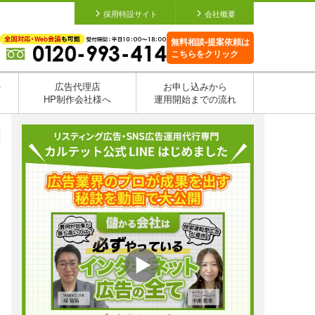
採用特設サイト
会社概要
無料相談•提案依頼は
こちらをクリック
を
広告代理店
お申し込みから
HP制作会社様へ
運用開始までの流れ
日
日