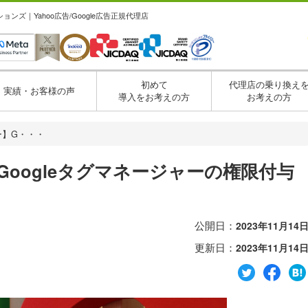
ズ｜Yahoo広告/Google広告正規代理店
初めて
代理店の乗り換え
実績・お客様の声
導入をお考えの方
お考えの方
ー】G・・・
Googleタグマネージャーの権限付与
公開日：
2023年11月14
更新日：
2023年11月14