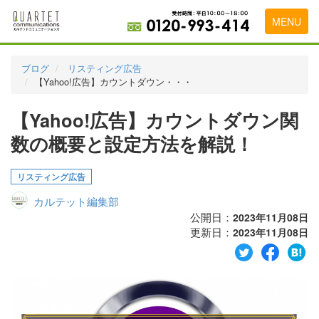
MENU
トップページ
ブログ
リスティング広告
【Yahoo!広告】カウントダウン・・・
料金表
【Yahoo!広告】カウントダウン関
実績・お客様の声
数の概要と設定方法を解説！
初めて導入をお考えの方
代理店の乗り換えをお考えの方
リスティング広告
カルテット編集部
広告代理店・HP制作会社様へ
公開日：
2023年11月08日
更新日：
お申し込みから運用開始までの流れ
2023年11月08日
会社概要
お問い合わせ