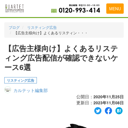
MENU
トップページ
ブログ
リスティング広告
【広告主様向け】よくあるリスティン・・・
料金表
【広告主様向け】よくあるリステ
実績・お客様の声
ィング広告配信が確認できないケ
初めて導入をお考えの方
ース6選
代理店の乗り換えをお考えの方
リスティング広告
広告代理店・HP制作会社様へ
カルテット編集部
お申し込みから運用開始までの流れ
公開日：
2020年11月25日
更新日：
2023年11月08日
会社概要
お問い合わせ