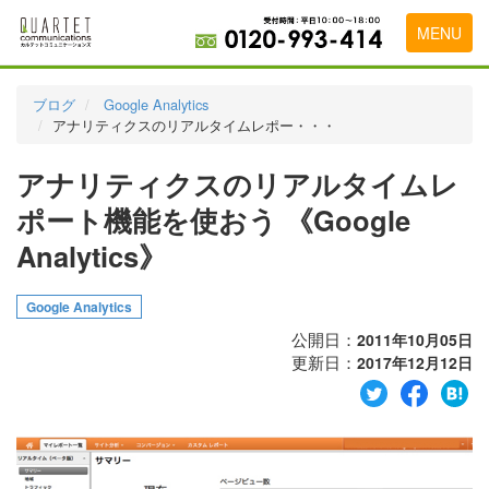
MENU
トップページ
ブログ
Google Analytics
アナリティクスのリアルタイムレポー・・・
料金表
アナリティクスのリアルタイムレ
実績・お客様の声
ポート機能を使おう 《Google
初めて導入をお考えの方
Analytics》
代理店の乗り換えをお考えの方
Google Analytics
広告代理店・HP制作会社様へ
公開日：
2011年10月05日
お申し込みから運用開始までの流れ
更新日：
2017年12月12日
会社概要
お問い合わせ