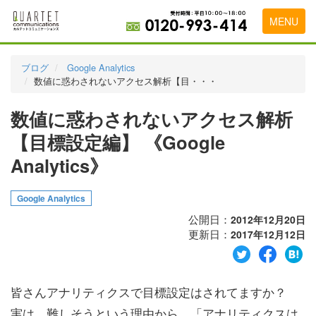
MENU
トップページ
ブログ
Google Analytics
数値に惑わされないアクセス解析【目・・・
料金表
数値に惑わされないアクセス解析
実績・お客様の声
【目標設定編】 《Google
初めて導入をお考えの方
Analytics》
代理店の乗り換えをお考えの方
Google Analytics
広告代理店・HP制作会社様へ
公開日：
2012年12月20日
お申し込みから運用開始までの流れ
更新日：
2017年12月12日
会社概要
お問い合わせ
皆さんアナリティクスで目標設定はされてますか？
実は、難しそうという理由から、「アナリティクスは