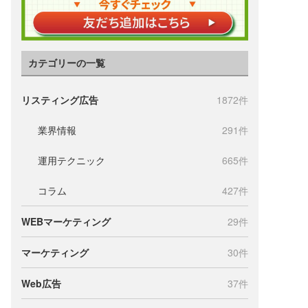
カテゴリーの一覧
リスティング広告
1872件
業界情報
291件
運用テクニック
665件
コラム
427件
WEBマーケティング
29件
マーケティング
30件
Web広告
37件