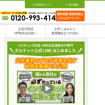
採用特設サイト
会社概要
無料相談•提案依頼は
こちらをクリック
を
広告代理店
お申し込みから
HP制作会社様へ
運用開始までの流れ
日
日