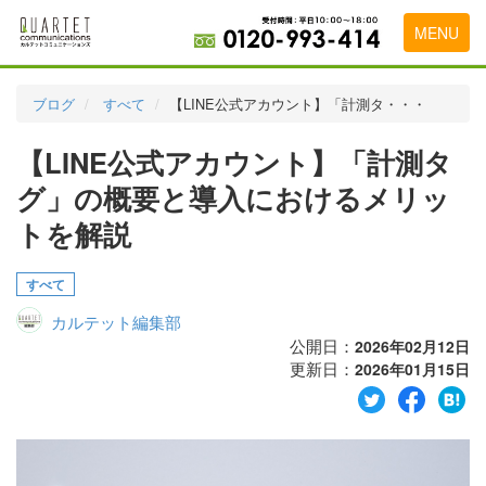
MENU
トップページ
ブログ
すべて
【LINE公式アカウント】「計測タ・・・
料金表
【LINE公式アカウント】「計測タ
実績・お客様の声
グ」の概要と導入におけるメリッ
初めて導入をお考えの方
トを解説
代理店の乗り換えをお考えの方
すべて
広告代理店・HP制作会社様へ
カルテット編集部
公開日：
2026年02月12日
お申し込みから運用開始までの流れ
更新日：
2026年01月15日
会社概要
お問い合わせ