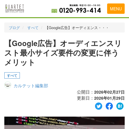
MENU
トップページ
ブログ
すべて
【Google広告】オーディエンス・・・
料金表
【Google広告】オーディエンスリ
実績・お客様の声
スト最小サイズ要件の変更に伴う
初めて導入をお考えの方
メリット
代理店の乗り換えをお考えの方
すべて
広告代理店・HP制作会社様へ
カルテット編集部
公開日：
2026年02月27日
お申し込みから運用開始までの流れ
更新日：
2026年01月29日
会社概要
お問い合わせ