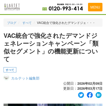
MENU
トップページ
ブログ
すべて
VAC統合で強化されたデマンドジェ・・・
料金表
VAC統合で強化されたデマンドジ
実績・お客様の声
ェネレーションキャンペーン「類
初めて導入をお考えの方
似セグメント」の機能更新につい
て
代理店の乗り換えをお考えの方
広告代理店・HP制作会社様へ
すべて
お申し込みから運用開始までの流れ
カルテット編集部
公開日：
2026年02月09日
会社概要
更新日：
2026年03月17日
お問い合わせ