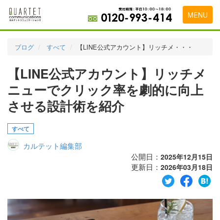
MENU
トップページ
ブログ
すべて
【LINE公式アカウント】リッチメ・・・
料金表
【LINE公式アカウント】リッチメ
実績・お客様の声
ニューでクリック率を劇的に向上
初めて導入をお考えの方
させる設計術を紹介
代理店の乗り換えをお考えの方
すべて
広告代理店・HP制作会社様へ
カルテット編集部
公開日：
2025年12月15日
お申し込みから運用開始までの流れ
更新日：
2026年03月18日
会社概要
お問い合わせ