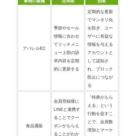
事例の業種
活用術
効果
定期的な更新
でマンネリ化
季節やセール
を防ぎ、ユー
情報に合わせ
ザーに有益な
てリッチメニ
情報を与える
アパレルEC
ュー上部の訴
アカウントと
求内容を定期
して認知さ
的に更新する
れ、ブロック
防止につなが
る
「特典がもら
会員登録後に
える」という
LINEと連携す
行動を促すこ
ることでクー
とで、会員数
食品通販
ポンがもらえ
増加とマーケ
ることがわか