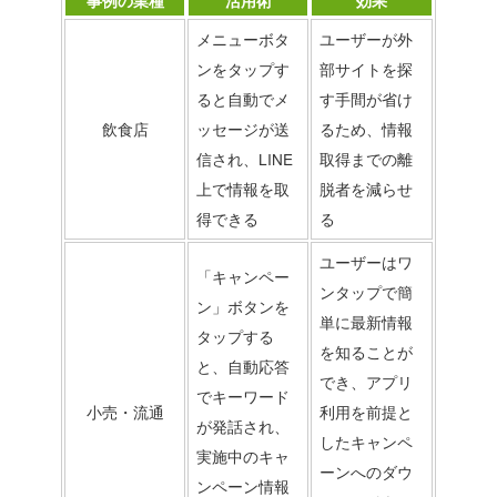
事例の業種
活用術
効果
メニューボタ
ユーザーが外
ンをタップす
部サイトを探
ると自動でメ
す手間が省け
飲食店
ッセージが送
るため、情報
信され、LINE
取得までの離
上で情報を取
脱者を減らせ
得できる
る
ユーザーはワ
「キャンペー
ンタップで簡
ン」ボタンを
単に最新情報
タップする
を知ることが
と、自動応答
でき、アプリ
でキーワード
小売・流通
利用を前提と
が発話され、
したキャンペ
実施中のキャ
ーンへのダウ
ンペーン情報