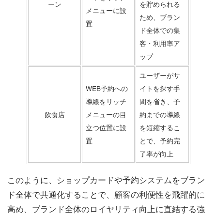
ーン
を貯められる
メニューに設
ため、ブラン
置
ド全体での集
客・利用率ア
ップ
ユーザーがサ
WEB予約への
イトを探す手
導線をリッチ
間を省き、予
飲食店
メニューの目
約までの導線
立つ位置に設
を短縮するこ
置
とで、予約完
了率が向上
このように、ショップカードや予約システムをブラン
ド全体で共通化することで、顧客の利便性を飛躍的に
高め、ブランド全体のロイヤリティ向上に直結する強