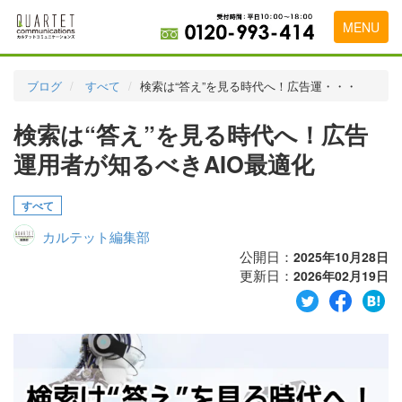
MENU
トップページ
ブログ
すべて
検索は“答え”を見る時代へ！広告運・・・
料金表
検索は“答え”を見る時代へ！広告
実績・お客様の声
運用者が知るべきAIO最適化
初めて導入をお考えの方
すべて
代理店の乗り換えをお考えの方
カルテット編集部
広告代理店・HP制作会社様へ
公開日：
2025年10月28日
更新日：
2026年02月19日
お申し込みから運用開始までの流れ
会社概要
お問い合わせ