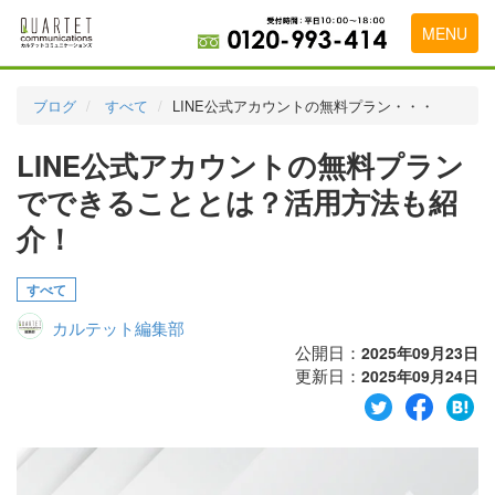
MENU
トップページ
ブログ
すべて
LINE公式アカウントの無料プラン・・・
料金表
LINE公式アカウントの無料プラン
実績・お客様の声
でできることとは？活用方法も紹
初めて導入をお考えの方
介！
代理店の乗り換えをお考えの方
すべて
広告代理店・HP制作会社様へ
カルテット編集部
公開日：
2025年09月23日
お申し込みから運用開始までの流れ
更新日：
2025年09月24日
会社概要
お問い合わせ