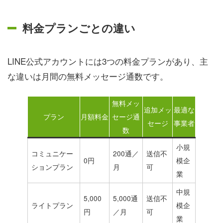
料金プランごとの違い
LINE公式アカウントには3つの料金プランがあり、主
な違いは月間の無料メッセージ通数です。
無料メッ
追加メッ
最適な
プラン
月額料金
セージ通
セージ
事業者
数
小規
コミュニケー
200通／
送信不
0円
模企
ションプラン
月
可
業
中規
5,000
5,000通
送信不
ライトプラン
模企
円
／月
可
業