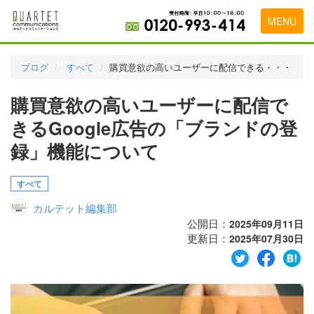
MENU
トップページ
ブログ
すべて
購買意欲の高いユーザーに配信できる・・・
料金表
購買意欲の高いユーザーに配信で
実績・お客様の声
きるGoogle広告の「ブランドの登
初めて導入をお考えの方
録」機能について
代理店の乗り換えをお考えの方
すべて
広告代理店・HP制作会社様へ
カルテット編集部
公開日：
2025年09月11日
お申し込みから運用開始までの流れ
更新日：
2025年07月30日
会社概要
お問い合わせ