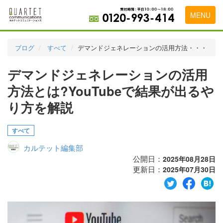
MENU
トップページ
ブログ
すべて
デマンドジェネレーションの活用方法・・・
料金表
デマンドジェネレーションの活用
実績・お客様の声
方法とは?YouTubeで結果が出るや
初めて導入をお考えの方
り方を解説
代理店の乗り換えをお考えの方
すべて
広告代理店・HP制作会社様へ
カルテット編集部
公開日：
2025年08月28日
お申し込みから運用開始までの流れ
更新日：
2025年07月30日
会社概要
お問い合わせ