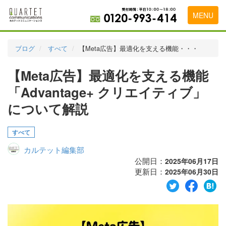
MENU
トップページ
ブログ
すべて
【Meta広告】最適化を支える機能・・・
料金表
【Meta広告】最適化を支える機能
実績・お客様の声
「Advantage+ クリエイティブ」
初めて導入をお考えの方
について解説
代理店の乗り換えをお考えの方
すべて
広告代理店・HP制作会社様へ
カルテット編集部
公開日：
2025年06月17日
お申し込みから運用開始までの流れ
更新日：
2025年06月30日
会社概要
お問い合わせ