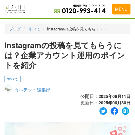
MENU
トップページ
ブログ
すべて
Instagramの投稿を見てもら・・・
料金表
Instagramの投稿を見てもらうに
実績・お客様の声
は？企業アカウント運用のポイン
初めて導入をお考えの方
トを紹介
代理店の乗り換えをお考えの方
すべて
広告代理店・HP制作会社様へ
カルテット編集部
公開日：
2025年06月11日
お申し込みから運用開始までの流れ
更新日：
2025年06月30日
会社概要
お問い合わせ