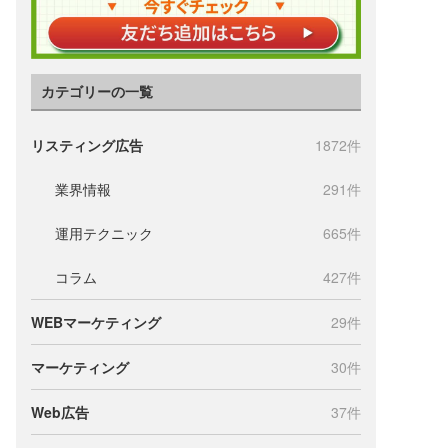
カテゴリーの一覧
リスティング広告
1872件
業界情報
291件
運用テクニック
665件
コラム
427件
WEBマーケティング
29件
マーケティング
30件
Web広告
37件