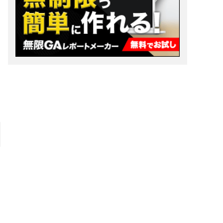
な
な
る