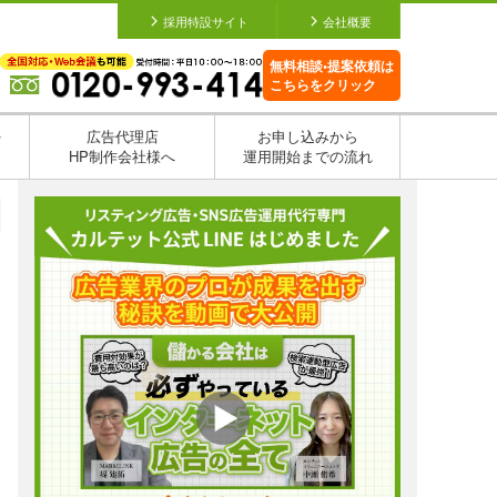
採用特設サイト
会社概要
無料相談•提案依頼は
こちらをクリック
を
広告代理店
お申し込みから
HP制作会社様へ
運用開始までの流れ
日
日