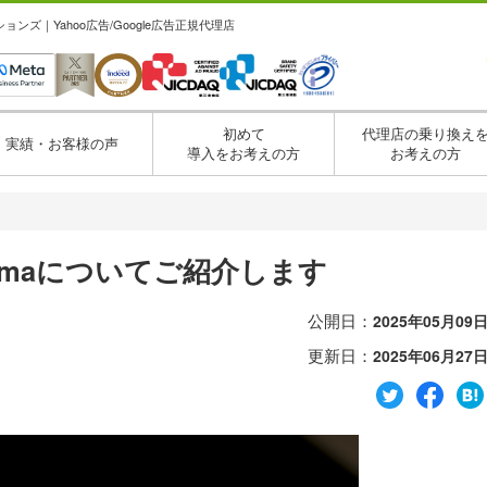
ズ｜Yahoo広告/Google広告正規代理店
初めて
代理店の乗り換え
実績・お客様の声
導入をお考えの方
お考えの方
・
amaについてご紹介します
公開日：
2025年05月09
更新日：
2025年06月27