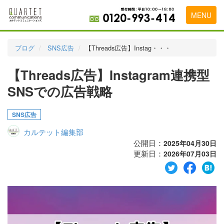
MENU
トップページ
ブログ
SNS広告
【Threads広告】Instag・・・
料金表
【Threads広告】Instagram連携型
実績・お客様の声
SNSでの広告戦略
初めて導入をお考えの方
SNS広告
代理店の乗り換えをお考えの方
カルテット編集部
広告代理店・HP制作会社様へ
公開日：
2025年04月30日
更新日：
2026年07月03日
お申し込みから運用開始までの流れ
会社概要
お問い合わせ