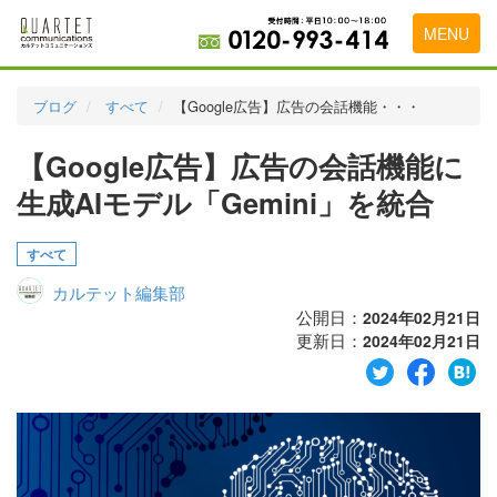
MENU
トップページ
ブログ
すべて
【Google広告】広告の会話機能・・・
料金表
【Google広告】広告の会話機能に
実績・お客様の声
生成AIモデル「Gemini」を統合
初めて導入をお考えの方
すべて
代理店の乗り換えをお考えの方
カルテット編集部
広告代理店・HP制作会社様へ
公開日：
2024年02月21日
更新日：
2024年02月21日
お申し込みから運用開始までの流れ
会社概要
お問い合わせ