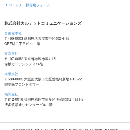
パートナー様専用フォーム
株式会社カルテットコミュニケーションズ
名古屋本社
〒460-0003 愛知県名古屋市中区錦2-4-15
ORE錦二丁目ビル11階
東京支社
〒107-0052 東京都港区赤坂4-15-1
赤坂ガーデンシティ14階
大阪支社
〒530-0002 大阪府大阪市北区曽根崎新地1-13-22
御堂筋フロントタワー
福岡支社
〒812-0016 福岡県福岡市博多区博多駅南2丁目1-9
博多筑紫通りセンタービル 1階
Copyright (c) QUARTET COMMUNICATIONS Co.,Ltd. All Rights Reserved.