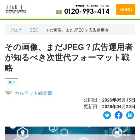
MENU
トップページ
ブログ
SEO
その画像、まだJPEG？広告運用者・・・
料金表
その画像、まだJPEG？広告運用者
実績・お客様の声
が知るべき次世代フォーマット戦
初めて導入をお考えの方
略
代理店の乗り換えをお考えの方
SEO
広告代理店・HP制作会社様へ
カルテット編集部
公開日：
2026年05月15日
お申し込みから運用開始までの流れ
更新日：
2026年04月22日
会社概要
お問い合わせ