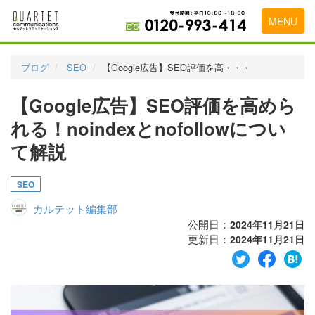
MENU
トップページ
ブログ
SEO
【Google広告】SEO評価を高・・・
料金表
【Google広告】SEO評価を高めら
実績・お客様の声
れる！noindexとnofollowについ
初めて導入をお考えの方
て解説
代理店の乗り換えをお考えの方
SEO
広告代理店・HP制作会社様へ
カルテット編集部
公開日：
2024年11月21日
お申し込みから運用開始までの流れ
更新日：
2024年11月21日
会社概要
お問い合わせ