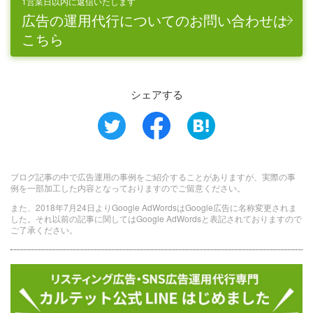
1営業日以内に返信いたします
広告の運用代行についてのお問い合わせは
こちら
シェアする
ブログ記事の中で広告運用の事例をご紹介することがありますが、実際の事
例を一部加工した内容となっておりますのでご留意ください。
また、2018年7月24日よりGoogle AdWordsはGoogle広告に名称変更されま
した。それ以前の記事に関してはGoogle AdWordsと表記されておりますので
ご了承ください。