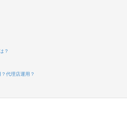
には？
用？代理店運用？