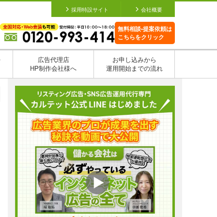
採用特設サイト
会社概要
無料相談•提案依頼は
こちらをクリック
を
広告代理店
お申し込みから
HP制作会社様へ
運用開始までの流れ
日
日