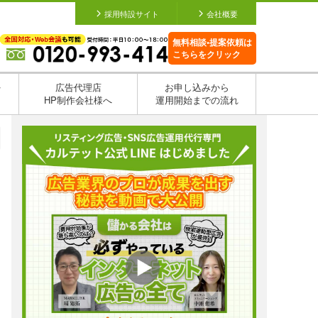
採用特設サイト
会社概要
無料相談•提案依頼は
こちらをクリック
を
広告代理店
お申し込みから
HP制作会社様へ
運用開始までの流れ
日
日