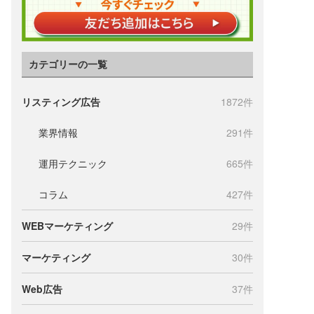
カテゴリーの一覧
リスティング広告
1872件
業界情報
291件
運用テクニック
665件
コラム
427件
WEBマーケティング
29件
マーケティング
30件
Web広告
37件