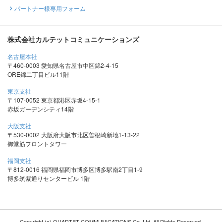
パートナー様専用フォーム
株式会社カルテットコミュニケーションズ
名古屋本社
〒460-0003 愛知県名古屋市中区錦2-4-15
ORE錦二丁目ビル11階
東京支社
〒107-0052 東京都港区赤坂4-15-1
赤坂ガーデンシティ14階
大阪支社
〒530-0002 大阪府大阪市北区曽根崎新地1-13-22
御堂筋フロントタワー
福岡支社
〒812-0016 福岡県福岡市博多区博多駅南2丁目1-9
博多筑紫通りセンタービル 1階
Copyright (c) QUARTET COMMUNICATIONS Co.,Ltd. All Rights Reserved.