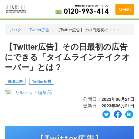
MENU
トップページ
ブログ
Twitter広告
【Twitter広告】その日最初の・・・
料金表
【Twitter広告】その日最初の広告
実績・お客様の声
にできる「タイムラインテイクオ
初めて導入をお考えの方
ーバー」とは？
代理店の乗り換えをお考えの方
SNS広告
Twitter広告
広告代理店・HP制作会社様へ
カルテット編集部
公開日：
2023年06月21日
お申し込みから運用開始までの流れ
更新日：
2023年06月21日
会社概要
お問い合わせ