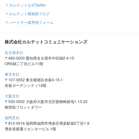
カルテット公式Twitter
カルテット開発部ブログ
パートナー様専用フォーム
株式会社カルテットコミュニケーションズ
名古屋本社
〒460-0003 愛知県名古屋市中区錦2-4-15
ORE錦二丁目ビル11階
東京支社
〒107-0052 東京都港区赤坂4-15-1
赤坂ガーデンシティ14階
大阪支社
〒530-0002 大阪府大阪市北区曽根崎新地1-13-22
御堂筋フロントタワー
福岡支社
〒812-0016 福岡県福岡市博多区博多駅南2丁目1-9
博多筑紫通りセンタービル 1階