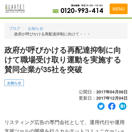
MENU
トップページ
ブログ
お知らせ
政府が呼びかける再配達抑制に向けて・・・
料金表
政府が呼びかける再配達抑制に向
実績・お客様の声
けて職場受け取り運動を実施する
初めて導入をお考えの方
賛同企業が35社を突破
代理店の乗り換えをお考えの方
お知らせ
広告代理店・HP制作会社様へ
公開日：
2017年04月06日
お申し込みから運用開始までの流れ
更新日：
2017年12月04日
会社概要
お問い合わせ
リスティング広告の専門会社として、運用代行や運用
支援ツールの開発を行うカルテットコミュニケーショ