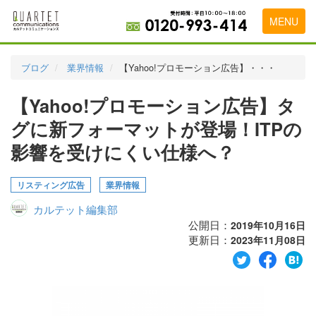
MENU
トップページ
ブログ
業界情報
【Yahoo!プロモーション広告】・・・
料金表
【Yahoo!プロモーション広告】タ
実績・お客様の声
グに新フォーマットが登場！ITPの
初めて導入をお考えの方
影響を受けにくい仕様へ？
代理店の乗り換えをお考えの方
リスティング広告
業界情報
広告代理店・HP制作会社様へ
カルテット編集部
公開日：
2019年10月16日
お申し込みから運用開始までの流れ
更新日：
2023年11月08日
会社概要
お問い合わせ