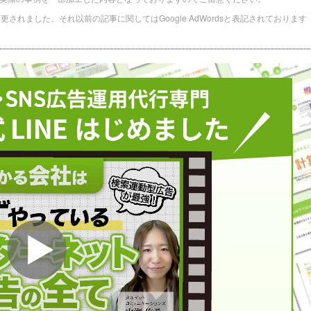
に名称変更されました。それ以前の記事に関してはGoogle AdWordsと表記されております