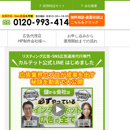
採用特設サイト
会社概要
無料相談•提案依頼は
こちらをクリック
を
広告代理店
お申し込みから
HP制作会社様へ
運用開始までの流れ
日
日