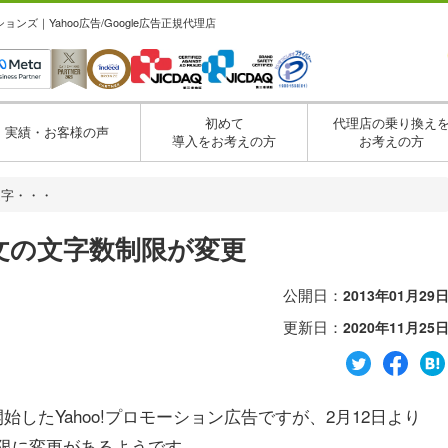
ズ｜Yahoo広告/Google広告正規代理店
初めて
代理店の乗り換え
実績・お客様の声
導入をお考えの方
お考えの方
文字・・・
文の文字数制限が変更
公開日：
2013年01月29
更新日：
2020年11月25
開始したYahoo!プロモーション広告ですが、2月12日より
制限に変更があるようです。