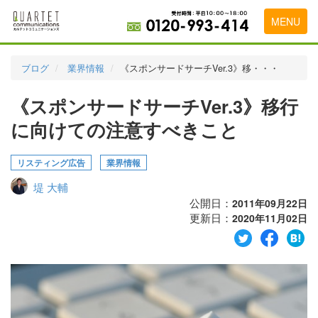
MENU
トップページ
ブログ
業界情報
《スポンサードサーチVer.3》移・・・
料金表
《スポンサードサーチVer.3》移行
実績・お客様の声
に向けての注意すべきこと
初めて導入をお考えの方
リスティング広告
業界情報
代理店の乗り換えをお考えの方
堤 大輔
広告代理店・HP制作会社様へ
公開日：
2011年09月22日
更新日：
2020年11月02日
お申し込みから運用開始までの流れ
会社概要
お問い合わせ