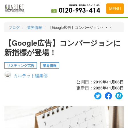
MENU
トップページ
ブログ
業界情報
【Google広告】コンバージョン・・・
料金表
【Google広告】コンバージョンに
実績・お客様の声
新指標が登場！
初めて導入をお考えの方
リスティング広告
業界情報
代理店の乗り換えをお考えの方
カルテット編集部
広告代理店・HP制作会社様へ
公開日：
2019年11月06日
更新日：
2023年11月08日
お申し込みから運用開始までの流れ
会社概要
お問い合わせ