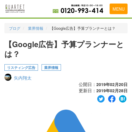
MENU
トップページ
ブログ
業界情報
【Google広告】予算プランナーとは？
料金表
【Google広告】予算プランナーと
実績・お客様の声
は？
初めて導入をお考えの方
リスティング広告
業界情報
代理店の乗り換えをお考えの方
矢内翔太
広告代理店・HP制作会社様へ
公開日：
2019年02月20日
更新日：
2019年02月28日
お申し込みから運用開始までの流れ
会社概要
お問い合わせ