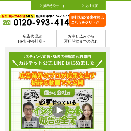
採用特設サイト
会社概要
無料相談•提案依頼は
こちらをクリック
を
広告代理店
お申し込みから
HP制作会社様へ
運用開始までの流れ
日
日