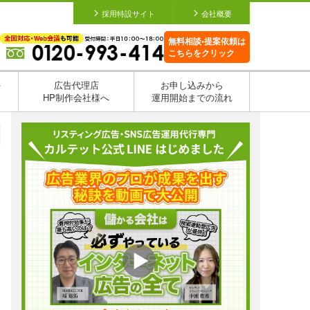
採用特設サイト
会社概要
無料相談•提案依頼は
こちらをクリック
を
広告代理店
お申し込みから
HP制作会社様へ
運用開始までの流れ
日
日