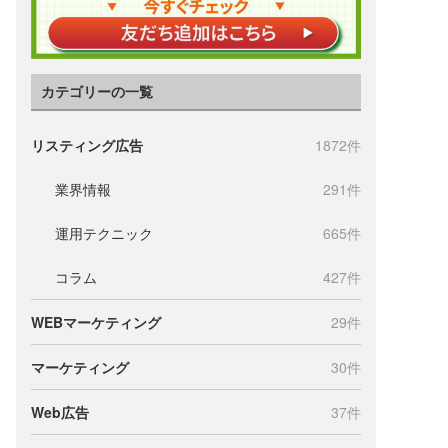
カテゴリーの一覧
リスティング広告
1872件
業界情報
291件
運用テクニック
665件
コラム
427件
WEBマーケティング
29件
マーケティング
30件
Web広告
37件