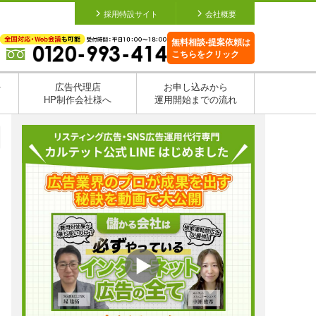
採用特設サイト
会社概要
無料相談•提案依頼は
こちらをクリック
を
広告代理店
お申し込みから
HP制作会社様へ
運用開始までの流れ
日
日