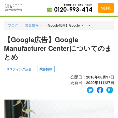
MENU
トップページ
ブログ
業界情報
【Google広告】Google ・・・
料金表
【Google広告】Google
実績・お客様の声
Manufacturer Centerについてのま
初めて導入をお考えの方
とめ
代理店の乗り換えをお考えの方
リスティング広告
業界情報
広告代理店・HP制作会社様へ
公開日：
2018年08月17日
更新日：
2020年11月27日
お申し込みから運用開始までの流れ
会社概要
お問い合わせ